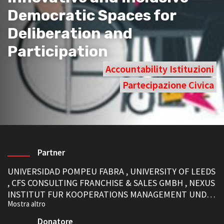
Democratic Spaces for
Deliberation and
Participation
Accountability Istituzioni
Partecipazione Civica
Partner
UNIVERSIDAD POMPEU FABRA
,
UNIVERSITY OF LEEDS
,
CFS CONSULTING FRANCHISE & SALES GMBH
,
NEXUS
INSTITUT FUR KOOPERATIONS MANAGEMENT UND
INTERDISZIPLINARE FORSCHUNG GMBH
,
Organización de entidades en favor de las personas con
Donatore