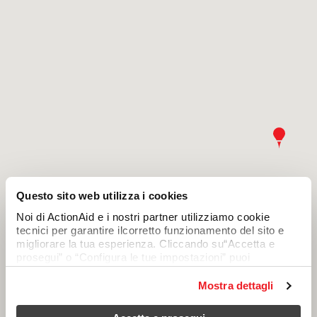
Questo sito web utilizza i cookies
Noi di ActionAid e i nostri partner utilizziamo cookie
tecnici per garantire ilcorretto funzionamento del sito e
migliorare la tua esperienza. Cliccando su“Accetta e
prosegui” o “Configura le tue impostazioni” puoi
consentire anchel’uso di cookie analitici e di profilazione,
che permettono di personalizzare icontenuti in base alle
Mostra dettagli
tue preferenze. Chiudendo questo avviso continuerai
senza accettare questi cookie (resteranno attivi soloquelli