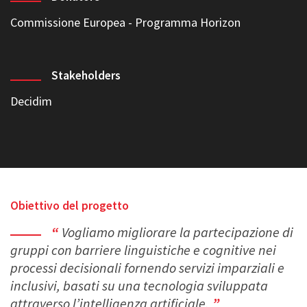
Disabilidad Intelectual de la Comunidad de Madrid
,
THE
NATIONAL MICROELECTRONICS APPLICATIONS
Commissione Europea - Programma Horizon
CENTRE LTD
,
Anffas , Associazione Nazionale di
Famiglie e Persone con disabilità intellettive e disturbi
del neurosviluppo
,
FUNDACION CIBERVOLUNTARIOS
,
Stakeholders
INSTITUT MUNICIPAL DE PERSONES AMB
DISCAPACITAT
Decidim
,
Barcelona Ombudsman's Office
Obiettivo del progetto
Vogliamo migliorare la partecipazione di
gruppi con barriere linguistiche e cognitive nei
processi decisionali fornendo servizi imparziali e
inclusivi, basati su una tecnologia sviluppata
attraverso l’intelligenza artificiale.