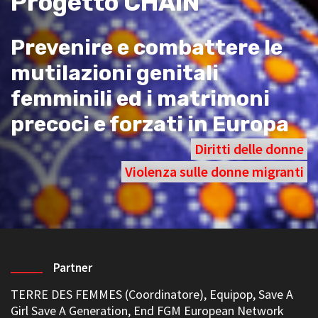
Progetto CHAIN
Prevenire e combattere le
mutilazioni genitali
femminili ed i matrimoni
precoci e forzati in Europa
Diritti delle donne
Violenza sulle donne migranti
Partner
TERRE DES FEMMES (Coordinatore)
,
Equipop
,
Save A
Girl Save A Generation
,
End FGM European Network