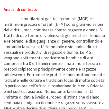
Analisi di contesto
Le mutilazioni genitali femminili (MGF) e i
matrimoni precoci e forzati (EFM) sono gravi violazioni
dei diritti umani commesse contro ragazze e donne. Si
tratta di due forme di violenza di genere che si fondano
e reiterano le
disuguaglianze di genere, controllando e
limitando la sessualità femminile e violando i diritti
sessuali e riproduttivi di ragazze e donne. L
e
MGF
v
engono
solitamente praticat
e
su
bambine
di età
compresa tra 0 e 15 anni
mentre i matrimoni forzati e
precoci
colpiscono principalmente donne e ragazze
adolescenti. Entrambe le pratiche sono profondamente
radicate nelle culture e tradizioni locali
di molte società
,
in particolare nell’Africa subsahariana, in Medio Oriente
e nel sud-est asiatico. Nonostante la disponibilità
limitata di dati a livello europeo, si stima che ci siano
centinaia di migliaia di donne e ragazze sopravvissute a
MGF e altre decine di migliaia a rischio di EFM, in