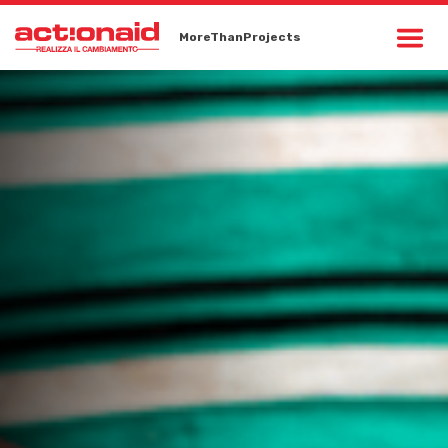
MoreThanProjects