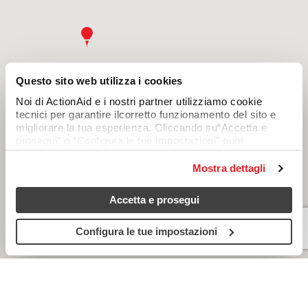
Questo sito web utilizza i cookies
Noi di ActionAid e i nostri partner utilizziamo cookie
tecnici per garantire ilcorretto funzionamento del sito e
migliorare la tua esperienza. Cliccando su“Accetta e
prosegui” o “Configura le tue impostazioni” puoi
consentire anchel’uso di cookie analitici e di profilazione,
che permettono di personalizzare icontenuti in base alle
Mostra dettagli
tue preferenze. Chiudendo questo avviso continuerai
senza accettare questi cookie (resteranno attivi soloquelli
Accetta e prosegui
tecnici). Per saperne di più, consulta la cookie policy.
Configura le tue impostazioni