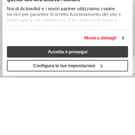
Noi di ActionAid e i nostri partner utilizziamo cookie
tecnici per garantire ilcorretto funzionamento del sito e
migliorare la tua esperienza. Cliccando su“Accetta e
prosegui” o “Configura le tue impostazioni” puoi
consentire anchel’uso di cookie analitici e di profilazione,
che permettono di personalizzare icontenuti in base alle
Mostra dettagli
tue preferenze. Chiudendo questo avviso continuerai
senza accettare questi cookie (resteranno attivi soloquelli
Accetta e prosegui
tecnici). Per saperne di più, consulta la cookie policy.
Configura le tue impostazioni