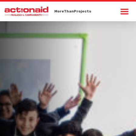
MoreThanProjects