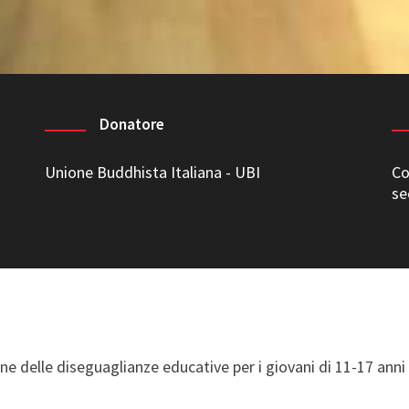
Donatore
Unione Buddhista Italiana - UBI
Co
-
se
S
one delle diseguaglianze educative
per i giovani di
11-17 anni