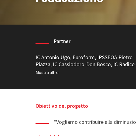
Partner
IC Antonio Ugo, Euroform, IPSSEOA Pietro
Piazza, IC Cassiodoro-Don Bosco, IC Radice
Alighieri, IIS U. Boccioni/ Fermi, IS Insolera, I
Rizza, IC Lombardo Radice
Obiettivo del progetto
“Vogliamo c
ontribuire alla diminuzi