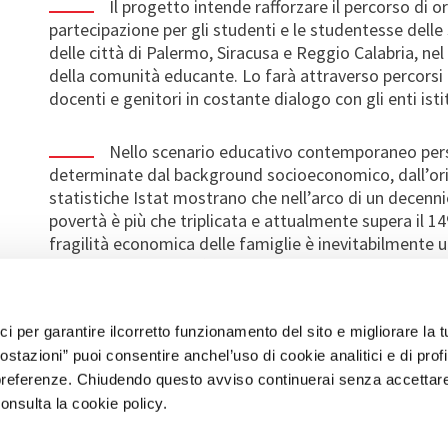
Il progetto
intende
rafforzare il percorso di 
partecipazione per gli studenti e le studentesse dell
delle città di Palermo, Siracusa e Reggio Calabria
,
nel
della comunità educante.
L
o farà attraverso percorsi
docenti e genitori in costante dialogo con gli enti istitu
Nell
o scenario educativo contemporaneo
per
determinate
dal background socioeconomico
, dall’o
statistiche Istat mostrano che nell’arco di un decenn
povertà è più che triplicata e attualmente supera il 
fragilità economica delle famiglie è inevitabilmente un
aumentare
la povertà educativa. Tra i quindicenni ital
matematica e scienze al di sotto del livello base; que
situazione di povertà (OECD/ PISA 2018).
Nel panorama
ici per garantire ilcorretto funzionamento del sito e migliorare la 
particolarmente critica si riscontra i
n Calabria e Sicilia
tazioni” puoi consentire anchel’uso di cookie analitici e di prof
 preferenze. Chiudendo questo avviso continuerai senza accettar
consulta la cookie policy.