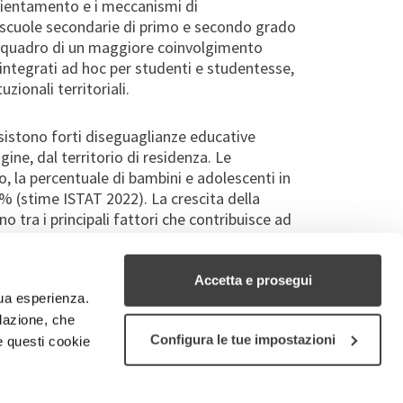
orientamento e i meccanismi di
e scuole secondarie di primo e secondo grado
 qua
dro di un maggiore coinvolgimento
 integrati ad hoc per studenti e studentesse,
zionali territoriali.
sist
ono
f
orti
diseguaglianze educative
rigine, dal territorio di residenza.
L
e
io
, l
a percentuale di bambini e adolescenti in
14% (stime ISTAT 2022).
L
a crescita della
o tra i principali fattori che contribuisce ad
iani, ben il 13,8%
ha competenze
di lettura,
sta percentuale sale al 37% nelle famiglie in
 italiano dell’educazione, una situazione
Accetta e prosegui
tua esperienza.
.
ilazione, che
Configura le tue impostazioni
e questi cookie