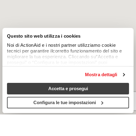
Questo sito web utilizza i cookies
Noi di ActionAid e i nostri partner utilizziamo cookie
tecnici per garantire ilcorretto funzionamento del sito e
migliorare la tua esperienza. Cliccando su“Accetta e
prosegui” o “Configura le tue impostazioni” puoi
consentire anchel’uso di cookie analitici e di profilazione,
che permettono di personalizzare icontenuti in base alle
Mostra dettagli
tue preferenze. Chiudendo questo avviso continuerai
senza accettare questi cookie (resteranno attivi soloquelli
Accetta e prosegui
tecnici). Per saperne di più, consulta la cookie policy.
Configura le tue impostazioni