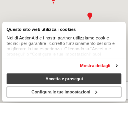
Questo sito web utilizza i cookies
Noi di ActionAid e i nostri partner utilizziamo cookie
tecnici per garantire ilcorretto funzionamento del sito e
migliorare la tua esperienza. Cliccando su“Accetta e
prosegui” o “Configura le tue impostazioni” puoi
consentire anchel’uso di cookie analitici e di profilazione,
che permettono di personalizzare icontenuti in base alle
Mostra dettagli
tue preferenze. Chiudendo questo avviso continuerai
senza accettare questi cookie (resteranno attivi soloquelli
Accetta e prosegui
tecnici). Per saperne di più, consulta la cookie policy.
Configura le tue impostazioni