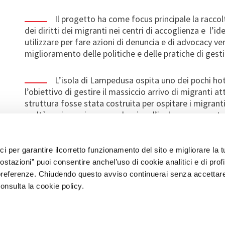
Il progetto ha come focus principale la raccolt
dei diritti dei migranti nei centri di accoglienza e l’id
utilizzare per fare azioni di denuncia e di advocacy verso
miglioramento delle politiche e delle pratiche di gesti
L’isola di Lampedusa ospita uno dei pochi hots
l’obiettivo di gestire il massiccio arrivo di migranti 
struttura fosse stata costruita per ospitare i migrant
realtà essi non riescono a lasciare l’isola e sono costr
causa di ritardi nella procedura di asilo. Molte istituzi
dei diritti delle persone detenute o private della lib
dei diritti umani e le condizioni disumane in cui sono c
ici per garantire ilcorretto funzionamento del sito e migliorare la 
asilo inclusi bambini, donne e persone ammalate.
tazioni” puoi consentire anchel’uso di cookie analitici e di prof
 preferenze. Chiudendo questo avviso continuerai senza accettar
consulta la cookie policy.