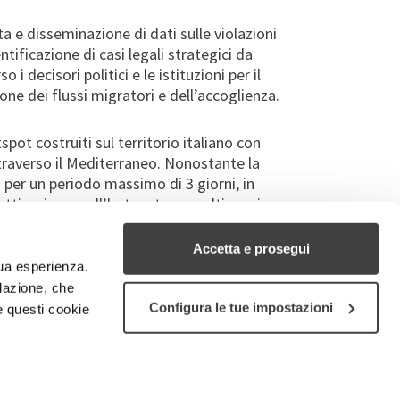
a e disseminazione di dati sulle violazioni
entificazione di casi legali strategici da
 i decisori politici e le istituzioni per il
one dei flussi migratori e dell’accoglienza.
pot costruiti sul territorio italiano con
attraverso il Mediterraneo. Nonostante la
i per un periodo massimo di 3 giorni, in
etti a vivere nell’hotspot per molti mesi a
oni e associazioni tra cui il Garante nazionale
ertà hanno denunciato le continue violazione
Accetta e prosegui
ostretti a vivere i migranti e richiedenti
tua esperienza.
ilazione, che
Configura le tue impostazioni
e questi cookie