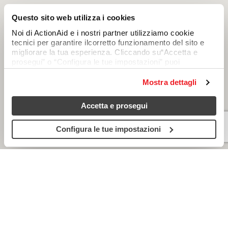
Questo sito web utilizza i cookies
Noi di ActionAid e i nostri partner utilizziamo cookie
tecnici per garantire ilcorretto funzionamento del sito e
migliorare la tua esperienza. Cliccando su“Accetta e
prosegui” o “Configura le tue impostazioni” puoi
consentire anchel’uso di cookie analitici e di profilazione,
che permettono di personalizzare icontenuti in base alle
Mostra dettagli
tue preferenze. Chiudendo questo avviso continuerai
senza accettare questi cookie (resteranno attivi soloquelli
Accetta e prosegui
tecnici). Per saperne di più, consulta la cookie policy.
Configura le tue impostazioni