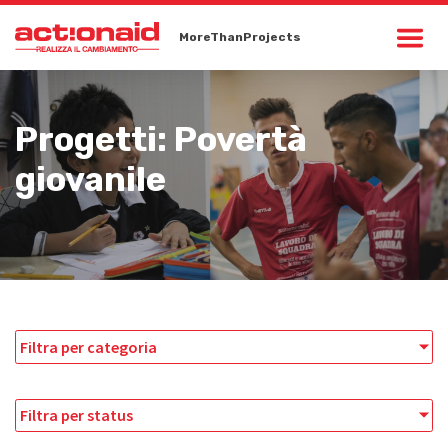
MoreThanProjects
Progetti: Povertà
giovanile
Filtra per categoria
Filtra per status