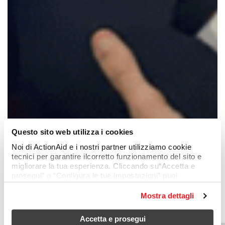
Questo sito web utilizza i cookies
Noi di ActionAid e i nostri partner utilizziamo cookie
tecnici per garantire ilcorretto funzionamento del sito e
migliorare la tua esperienza. Cliccando su“Accetta e
prosegui” o “Configura le tue impostazioni” puoi
consentire anchel’uso di cookie analitici e di profilazione,
che permettono di personalizzare icontenuti in base alle
Mostra dettagli
tue preferenze. Chiudendo questo avviso continuerai
senza accettare questi cookie (resteranno attivi soloquelli
Accetta e prosegui
tecnici). Per saperne di più, consulta la cookie policy.